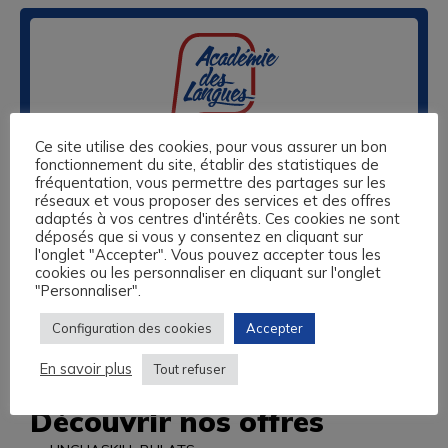
Ce site utilise des cookies, pour vous assurer un bon
Nos centres de formation sont basés à Caen, au Havre, à
fonctionnement du site, établir des statistiques de
Lisieux et à Rouen. Nous vous proposons des formations
fréquentation, vous permettre des partages sur les
réseaux et vous proposer des services et des offres
sur-mesure en anglais, espagnol, allemand, italien, langue
adaptés à vos centres d'intérêts. Ces cookies ne sont
des Signes et 13 autres langues, éligibles au Compte
déposés que si vous y consentez en cliquant sur
Personnel de Formation, aux fonds de formation des
l'onglet "Accepter". Vous pouvez accepter tous les
Travailleurs Non Salariés, et autres financements
cookies ou les personnaliser en cliquant sur l'onglet
possibles.
"Personnaliser".
L’Académie des Langues vous propose un audit
Configuration des cookies
Accepter
linguistique complet et gratuit et vous accompagne dans
l’ensemble de vos démarches administratives.
En savoir plus
Tout refuser
Découvrir nos offres