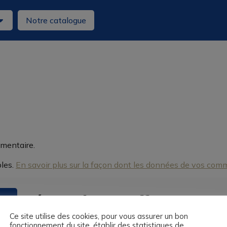
Notre catalogue
mentaire.
bles.
En savoir plus sur la façon dont les données de vos comm
Découvrir nos offres
A
LINGUASKILL BULATS
Ce site utilise des cookies, pour vous assurer un bon
fonctionnement du site, établir des statistiques de