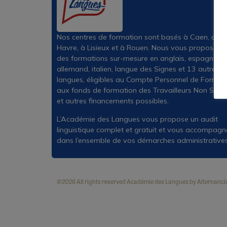
Nos centres de formation sont basés à Caen, au
Havre, à Lisieux et à Rouen. Nous vous proposons
des formations sur-mesure en anglais, espagnol,
allemand, italien, langue des Signes et 13 autres
langues, éligibles au Compte Personnel de Formati
aux fonds de formation des Travailleurs Non Salar
et autres financements possibles.
L’Académie des Langues vous propose un audit
linguistique complet et gratuit et vous accompagn
dans l’ensemble de vos démarches administratives
©2026 All rights reserved Académie des Langues by Alternanci