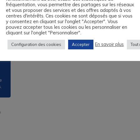
TOEIC (Test of English for International
fréquentation, vous permettre des partages sur les réseaux
Communication)
et vous proposer des services et des offres adaptés à vos
centres d'intérêts. Ces cookies ne sont déposés que si vous
Votre formation en anglais Le Havre
y consentez en cliquant sur l'onglet "Accepter". Vous
pouvez accepter tous les cookies ou les personnaliser en
Votre formation en anglais Cherbourg
cliquant sur l'onglet "Personnaliser".
Votre formation en anglais à Caen
En savoir plus
Configuration des cookies
Accepter
Tout 
Compte Personnel de Formation
on,
iés,
e
.
a