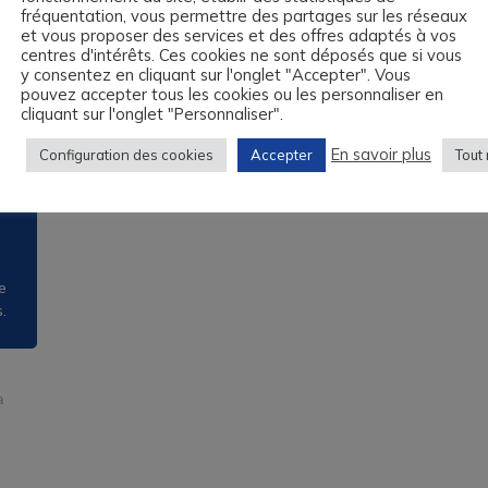
fréquentation, vous permettre des partages sur les réseaux
TOEIC (Test of English for International
et vous proposer des services et des offres adaptés à vos
Communication)
centres d'intérêts. Ces cookies ne sont déposés que si vous
Votre formation en anglais Le Havre
y consentez en cliquant sur l'onglet "Accepter". Vous
pouvez accepter tous les cookies ou les personnaliser en
Votre formation en anglais Cherbourg
cliquant sur l'onglet "Personnaliser".
Votre formation en anglais à Caen
En savoir plus
Configuration des cookies
Accepter
Tout 
Compte Personnel de Formation
on,
iés,
e
.
a