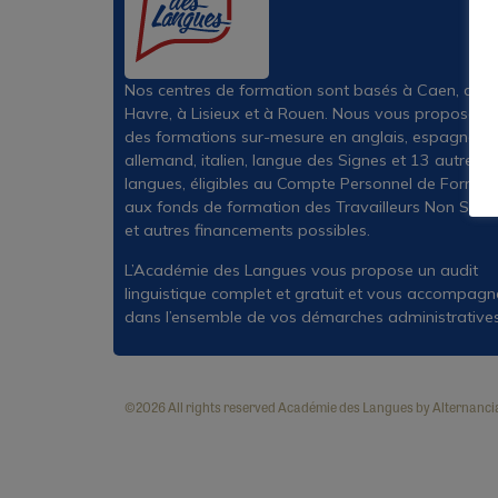
Nos centres de formation sont basés à Caen, au
Havre, à Lisieux et à Rouen. Nous vous proposons
des formations sur-mesure en anglais, espagnol,
allemand, italien, langue des Signes et 13 autres
langues, éligibles au Compte Personnel de Formati
aux fonds de formation des Travailleurs Non Salar
et autres financements possibles.
L’Académie des Langues vous propose un audit
linguistique complet et gratuit et vous accompagn
dans l’ensemble de vos démarches administratives
©2026 All rights reserved Académie des Langues by Alternanci