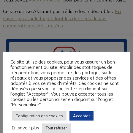
Ce site utilise Akismet pour réduire les indésirables.
En
savoir plus sur la façon dont les données de vos
commentaires sont traitées
.
Ce site utilise des cookies, pour vous assurer un bon
fonctionnement du site, établir des statistiques de
fréquentation, vous permettre des partages sur les
réseaux et vous proposer des services et des offres
adaptés à vos centres d'intérêts. Ces cookies ne sont
Nos centres de formation sont basés à Caen, au Havre, à
déposés que si vous y consentez en cliquant sur
Lisieux et à Rouen. Nous vous proposons des formations
l'onglet "Accepter". Vous pouvez accepter tous les
sur-mesure en anglais, espagnol, allemand, italien, langue
cookies ou les personnaliser en cliquant sur l'onglet
des Signes et 13 autres langues, éligibles au Compte
"Personnaliser".
Personnel de Formation, aux fonds de formation des
Travailleurs Non Salariés, et autres financements
Configuration des cookies
Accepter
possibles.
En savoir plus
Tout refuser
L’Académie des Langues vous propose un audit