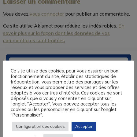
Laisser un commentaire
Vous devez
vous connecter
pour publier un commentaire.
Ce site utilise Akismet pour réduire les indésirables.
En
savoir plus sur la façon dont les données de vos
commentaires sont traitées
.
Ce site utilise des cookies, pour vous assurer un bon
fonctionnement du site, établir des statistiques de
fréquentation, vous permettre des partages sur les
réseaux et vous proposer des services et des offres
adaptés à vos centres d'intérêts. Ces cookies ne sont
déposés que si vous y consentez en cliquant sur
Nos centres de formation sont basés à Caen, au Havre, à
l'onglet "Accepter". Vous pouvez accepter tous les
Lisieux et à Rouen. Nous vous proposons des formations
cookies ou les personnaliser en cliquant sur l'onglet
sur-mesure en anglais, espagnol, allemand, italien, langue
"Personnaliser".
des Signes et 13 autres langues, éligibles au Compte
Personnel de Formation, aux fonds de formation des
Configuration des cookies
Accepter
Travailleurs Non Salariés, et autres financements