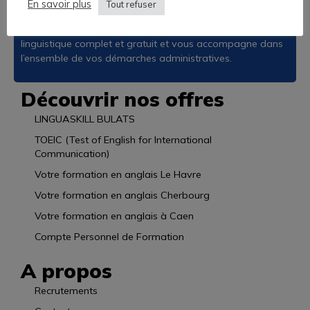
En savoir plus
possibles.
Tout refuser
L’Académie des Langues vous propose un audit
linguistique complet et gratuit et vous accompagne dans
l’ensemble de vos démarches administratives.
Découvrir nos offres
LINGUASKILL BULATS
TOEIC (Test of English for International
Communication)
Votre formation en anglais Le Havre
Votre formation en anglais Cherbourg
Votre formation en anglais à Caen
Compte Personnel de Formation
A propos
Recrutements