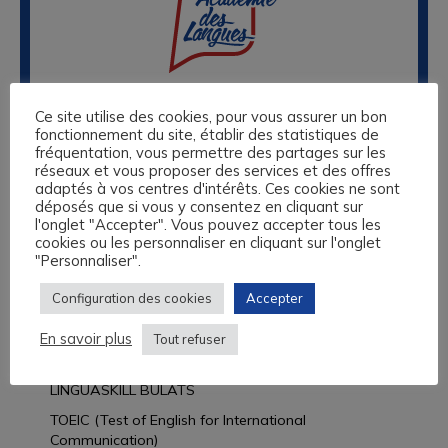
Nos centres de formation sont basés à Caen, au Havre, à
Ce site utilise des cookies, pour vous assurer un bon
Lisieux et à Rouen. Nous vous proposons des formations
fonctionnement du site, établir des statistiques de
sur-mesure en anglais, espagnol, allemand, italien, langue
fréquentation, vous permettre des partages sur les
des Signes et 13 autres langues, éligibles au Compte
réseaux et vous proposer des services et des offres
Personnel de Formation, aux fonds de formation des
adaptés à vos centres d'intérêts. Ces cookies ne sont
Travailleurs Non Salariés, et autres financements
déposés que si vous y consentez en cliquant sur
l'onglet "Accepter". Vous pouvez accepter tous les
possibles.
cookies ou les personnaliser en cliquant sur l'onglet
"Personnaliser".
L’Académie des Langues vous propose un audit
linguistique complet et gratuit et vous accompagne dans
Configuration des cookies
Accepter
l’ensemble de vos démarches administratives.
En savoir plus
Tout refuser
Découvrir nos offres
LINGUASKILL BULATS
TOEIC (Test of English for International
Communication)