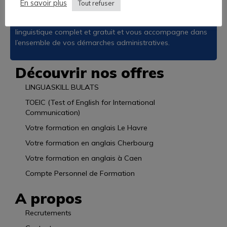
En savoir plus
possibles.
Tout refuser
L’Académie des Langues vous propose un audit
linguistique complet et gratuit et vous accompagne dans
l’ensemble de vos démarches administratives.
Découvrir nos offres
LINGUASKILL BULATS
TOEIC (Test of English for International
Communication)
Votre formation en anglais Le Havre
Votre formation en anglais Cherbourg
Votre formation en anglais à Caen
Compte Personnel de Formation
A propos
Recrutements