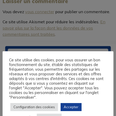
Laisser un commentaire
Vous devez
vous connecter
pour publier un commentaire.
Ce site utilise Akismet pour réduire les indésirables.
En
savoir plus sur la façon dont les données de vos
commentaires sont traitées
.
Ce site utilise des cookies, pour vous assurer un bon
fonctionnement du site, établir des statistiques de
fréquentation, vous permettre des partages sur les
réseaux et vous proposer des services et des offres
adaptés à vos centres d'intérêts. Ces cookies ne sont
déposés que si vous y consentez en cliquant sur
Nos centres de formation sont basés à Caen, au Havre, à
l'onglet "Accepter". Vous pouvez accepter tous les
Lisieux et à Rouen. Nous vous proposons des formations
cookies ou les personnaliser en cliquant sur l'onglet
sur-mesure en anglais, espagnol, allemand, italien, langue
"Personnaliser".
des Signes et 13 autres langues, éligibles au Compte
Personnel de Formation, aux fonds de formation des
Configuration des cookies
Accepter
Travailleurs Non Salariés, et autres financements