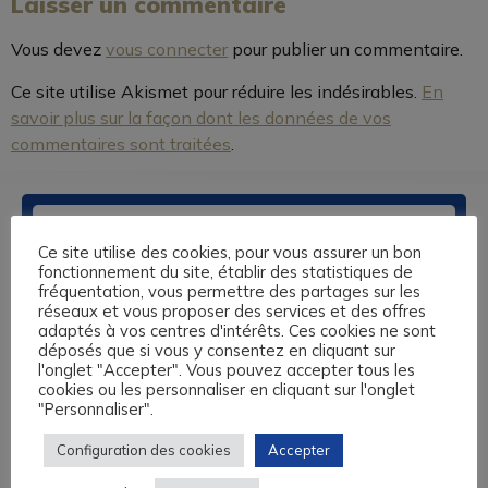
Laisser un commentaire
Vous devez
vous connecter
pour publier un commentaire.
Ce site utilise Akismet pour réduire les indésirables.
En
savoir plus sur la façon dont les données de vos
commentaires sont traitées
.
Ce site utilise des cookies, pour vous assurer un bon
fonctionnement du site, établir des statistiques de
fréquentation, vous permettre des partages sur les
réseaux et vous proposer des services et des offres
adaptés à vos centres d'intérêts. Ces cookies ne sont
déposés que si vous y consentez en cliquant sur
Nos centres de formation sont basés à Caen, au Havre, à
l'onglet "Accepter". Vous pouvez accepter tous les
Lisieux et à Rouen. Nous vous proposons des formations
cookies ou les personnaliser en cliquant sur l'onglet
sur-mesure en anglais, espagnol, allemand, italien, langue
"Personnaliser".
des Signes et 13 autres langues, éligibles au Compte
Personnel de Formation, aux fonds de formation des
Configuration des cookies
Accepter
Travailleurs Non Salariés, et autres financements