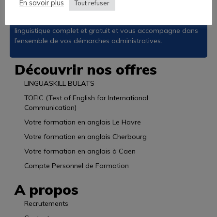
En savoir plus
possibles.
Tout refuser
L’Académie des Langues vous propose un audit
linguistique complet et gratuit et vous accompagne dans
l’ensemble de vos démarches administratives.
Découvrir nos offres
LINGUASKILL BULATS
TOEIC (Test of English for International
Communication)
Votre formation en anglais Le Havre
Votre formation en anglais Cherbourg
Votre formation en anglais à Caen
Compte Personnel de Formation
A propos
Recrutements