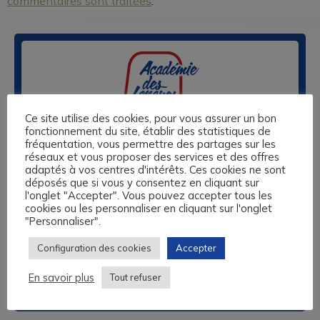
commentaires sont traitées
.
Ce site utilise des cookies, pour vous assurer un bon
fonctionnement du site, établir des statistiques de
Nos centres de formation sont basés à Caen, au Havre, à
fréquentation, vous permettre des partages sur les
Lisieux et à Rouen. Nous vous proposons des formations
réseaux et vous proposer des services et des offres
adaptés à vos centres d'intérêts. Ces cookies ne sont
sur-mesure en anglais, espagnol, allemand, italien, langue
déposés que si vous y consentez en cliquant sur
des Signes et 13 autres langues, éligibles au Compte
l'onglet "Accepter". Vous pouvez accepter tous les
Personnel de Formation, aux fonds de formation des
cookies ou les personnaliser en cliquant sur l'onglet
Travailleurs Non Salariés, et autres financements
"Personnaliser".
possibles.
Configuration des cookies
Accepter
L’Académie des Langues vous propose un audit
linguistique complet et gratuit et vous accompagne dans
En savoir plus
Tout refuser
l’ensemble de vos démarches administratives.