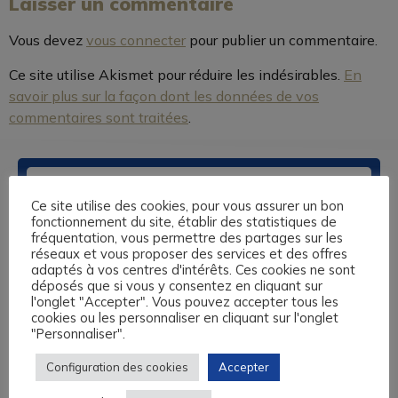
Laisser un commentaire
Vous devez
vous connecter
pour publier un commentaire.
Ce site utilise Akismet pour réduire les indésirables.
En
savoir plus sur la façon dont les données de vos
commentaires sont traitées
.
Ce site utilise des cookies, pour vous assurer un bon
fonctionnement du site, établir des statistiques de
fréquentation, vous permettre des partages sur les
réseaux et vous proposer des services et des offres
adaptés à vos centres d'intérêts. Ces cookies ne sont
déposés que si vous y consentez en cliquant sur
Nos centres de formation sont basés à Caen, au Havre, à
l'onglet "Accepter". Vous pouvez accepter tous les
Lisieux et à Rouen. Nous vous proposons des formations
cookies ou les personnaliser en cliquant sur l'onglet
sur-mesure en anglais, espagnol, allemand, italien, langue
"Personnaliser".
des Signes et 13 autres langues, éligibles au Compte
Personnel de Formation, aux fonds de formation des
Configuration des cookies
Accepter
Travailleurs Non Salariés, et autres financements