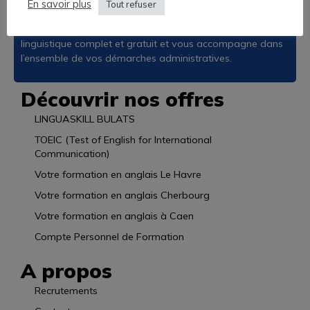
En savoir plus
possibles.
Tout refuser
L’Académie des Langues vous propose un audit
linguistique complet et gratuit et vous accompagne dans
l’ensemble de vos démarches administratives.
Découvrir nos offres
LINGUASKILL BULATS
TOEIC (Test of English for International
Communication)
Votre formation en anglais Le Havre
Votre formation en anglais Cherbourg
Votre formation en anglais à Caen
Compte Personnel de Formation
A propos
Recrutements