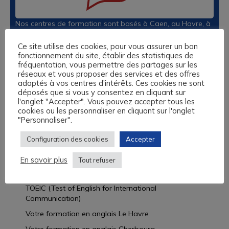
Nos centres de formation sont basés à Caen, au Havre, à
Lisieux et à Rouen. Nous vous proposons des formations
sur-mesure en anglais, espagnol, allemand, italien, langue
Ce site utilise des cookies, pour vous assurer un bon
fonctionnement du site, établir des statistiques de
des Signes et 13 autres langues, éligibles au Compte
fréquentation, vous permettre des partages sur les
Personnel de Formation, aux fonds de formation des
réseaux et vous proposer des services et des offres
Travailleurs Non Salariés, et autres financements
adaptés à vos centres d'intérêts. Ces cookies ne sont
possibles.
déposés que si vous y consentez en cliquant sur
l'onglet "Accepter". Vous pouvez accepter tous les
L’Académie des Langues vous propose un audit
cookies ou les personnaliser en cliquant sur l'onglet
linguistique complet et gratuit et vous accompagne dans
"Personnaliser".
l’ensemble de vos démarches administratives.
Configuration des cookies
Accepter
Découvrir nos offres
En savoir plus
Tout refuser
LINGUASKILL BULATS
TOEIC (Test of English for International
Communication)
Votre formation en anglais Le Havre
Votre formation en anglais Cherbourg