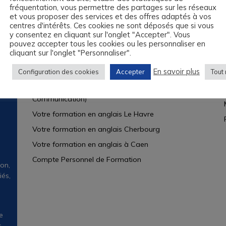
mentaire.
fréquentation, vous permettre des partages sur les réseaux
et vous proposer des services et des offres adaptés à vos
bles.
En savoir plus sur la façon dont les données de vos comm
centres d'intérêts. Ces cookies ne sont déposés que si vous
y consentez en cliquant sur l'onglet "Accepter". Vous
pouvez accepter tous les cookies ou les personnaliser en
cliquant sur l'onglet "Personnaliser".
Découvrir nos offres
A
En savoir plus
Configuration des cookies
Accepter
Tout 
LINGUASKILL BULATS
TOEIC (Test of English for International
Communication)
Votre formation en anglais Le Havre
Votre formation en anglais Cherbourg
Votre formation en anglais à Caen
Compte Personnel de Formation
on,
iés,
e
.