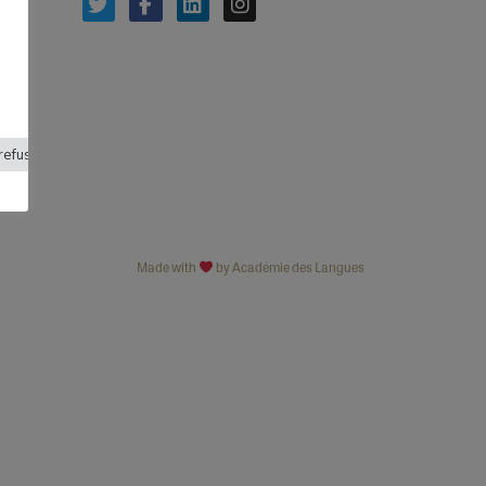
refuser
Made with
by Académie des Langues