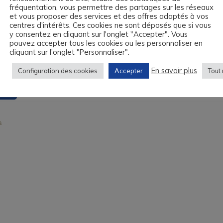
Votre formation en anglais à Caen
fréquentation, vous permettre des partages sur les réseaux
et vous proposer des services et des offres adaptés à vos
Compte Personnel de Formation
on,
centres d'intérêts. Ces cookies ne sont déposés que si vous
iés,
y consentez en cliquant sur l'onglet "Accepter". Vous
pouvez accepter tous les cookies ou les personnaliser en
cliquant sur l'onglet "Personnaliser".
En savoir plus
Configuration des cookies
Accepter
Tout 
e
.
a