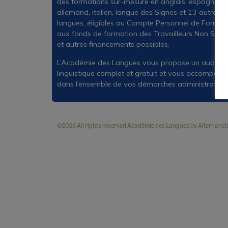
des formations sur-mesure en anglais, espagnol,
allemand, italien, langue des Signes et 13 autres
langues, éligibles au Compte Personnel de Formati
aux fonds de formation des Travailleurs Non Salar
et autres financements possibles.
L’Académie des Langues vous propose un audit
linguistique complet et gratuit et vous accompagn
dans l’ensemble de vos démarches administratives
©2026 All rights reserved Académie des Langues by Alternanci