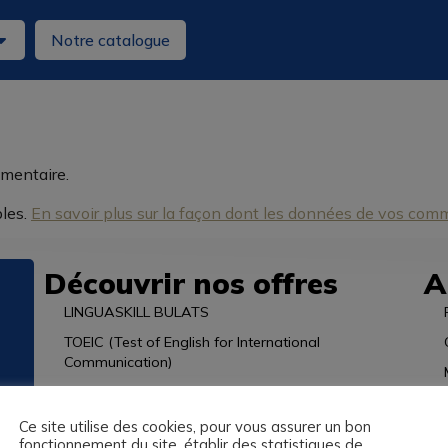
Notre catalogue
mentaire.
bles.
En savoir plus sur la façon dont les données de vos comm
Découvrir nos offres
A
LINGUASKILL BULATS
TOEIC (Test of English for International
Communication)
Votre formation en anglais Le Havre
Votre formation en anglais Cherbourg
Ce site utilise des cookies, pour vous assurer un bon
fonctionnement du site, établir des statistiques de