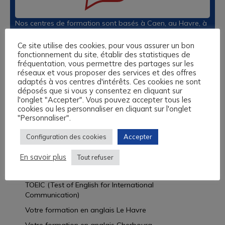
Nos centres de formation sont basés à Caen, au Havre, à
Lisieux et à Rouen. Nous vous proposons des formations
sur-mesure en anglais, espagnol, allemand, italien, langue
Ce site utilise des cookies, pour vous assurer un bon
fonctionnement du site, établir des statistiques de
des Signes et 13 autres langues, éligibles au Compte
fréquentation, vous permettre des partages sur les
Personnel de Formation, aux fonds de formation des
réseaux et vous proposer des services et des offres
Travailleurs Non Salariés, et autres financements
adaptés à vos centres d'intérêts. Ces cookies ne sont
possibles.
déposés que si vous y consentez en cliquant sur
l'onglet "Accepter". Vous pouvez accepter tous les
L’Académie des Langues vous propose un audit
cookies ou les personnaliser en cliquant sur l'onglet
linguistique complet et gratuit et vous accompagne dans
"Personnaliser".
l’ensemble de vos démarches administratives.
Configuration des cookies
Accepter
Découvrir nos offres
En savoir plus
Tout refuser
LINGUASKILL BULATS
TOEIC (Test of English for International
Communication)
Votre formation en anglais Le Havre
Votre formation en anglais Cherbourg