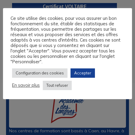
Certificat VOLTAIRE
Diplôme de formation en français destiné aux
Ce site utilise des cookies, pour vous assurer un bon
Français. Une vraie reconnaissance de son
fonctionnement du site, établir des statistiques de
niveau de français. Bientôt une référence sur
fréquentation, vous permettre des partages sur les
réseaux et vous proposer des services et des offres
un CV.
adaptés à vos centres d'intérêts. Ces cookies ne sont
déposés que si vous y consentez en cliquant sur
l'onglet "Accepter". Vous pouvez accepter tous les
ÉCHANGEONS SUR VOTRE PROJET
cookies ou les personnaliser en cliquant sur l'onglet
"Personnaliser".
Configuration des cookies
Accepter
En savoir plus
Tout refuser
Nos centres de formation sont basés à Caen, au Havre, à