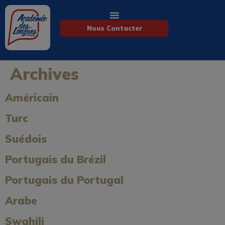
Nous Contacter
Archives
Américain
Turc
Suédois
Portugais du Brézil
Portugais du Portugal
Arabe
Swahili