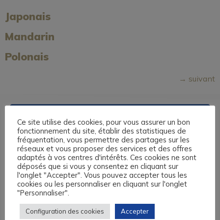
Japonais
Mandarin
Polonais
→
suivant
Ce site utilise des cookies, pour vous assurer un bon
fonctionnement du site, établir des statistiques de
fréquentation, vous permettre des partages sur les
réseaux et vous proposer des services et des offres
adaptés à vos centres d'intérêts. Ces cookies ne sont
déposés que si vous y consentez en cliquant sur
l'onglet "Accepter". Vous pouvez accepter tous les
Nos centres de formation sont basés à Caen, au Havre, à
cookies ou les personnaliser en cliquant sur l'onglet
Lisieux et à Rouen. Nous vous proposons des formations
"Personnaliser".
sur-mesure en anglais, espagnol, allemand, italien, langue
des Signes et 13 autres langues, éligibles au Compte
Configuration des cookies
Accepter
Personnel de Formation, aux fonds de formation des