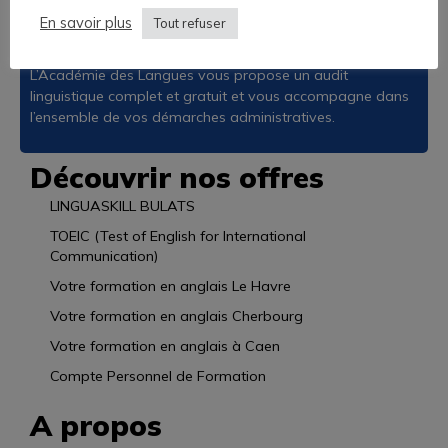
Travailleurs Non Salariés, et autres financements
En savoir plus
Tout refuser
possibles.
L’Académie des Langues vous propose un audit
linguistique complet et gratuit et vous accompagne dans
l’ensemble de vos démarches administratives.
Découvrir nos offres
LINGUASKILL BULATS
TOEIC (Test of English for International
Communication)
Votre formation en anglais Le Havre
Votre formation en anglais Cherbourg
Votre formation en anglais à Caen
Compte Personnel de Formation
A propos