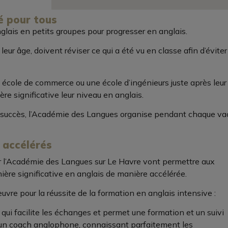
té pour tous
glais en petits groupes pour progresser en anglais.
leur âge, doivent réviser ce qui a été vu en classe afin d’évite
ne école de commerce ou une école d’ingénieurs juste après leu
re significative leur niveau en anglais.
c succès, l’Académie des Langues organise pendant chaque va
 accélérés
r l’Académie des Langues sur Le Havre vont permettre aux
ière significative en anglais de manière accélérée.
re pour la réussite de la formation en anglais intensive :
ui facilite les échanges et permet une formation et un suivi
n coach anglophone, connaissant parfaitement les