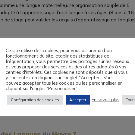
 comme une langue maternelle,une organisation souple de 5
dapté à l’apprentissage d’une langue à ces âges (8 ans à 16
n de stage pour valider les acquis d’apprentissage de l’anglai
nts au Havre
Ce site utilise des cookies, pour vous assurer un bon
 pour intégrer une école ou tout simplement réussir ses études
fonctionnement du site, établir des statistiques de
fréquentation, vous permettre des partages sur les réseaux
où parler anglais sera essentiel à la réussite de votre enfant
et vous proposer des services et des offres adaptés à vos
Havre
, vous permettrez à votre enfant de progresser de manièr
centres d'intérêts. Ces cookies ne sont déposés que si vous
y consentez en cliquant sur l'onglet "Accepter". Vous
mie des Langues sur Le Havre propose à votre enfant des cour
pouvez accepter tous les cookies ou les personnaliser en
cliquant sur l'onglet "Personnaliser".
part. L’Académie des Langues dispense des formations en ang
En savoir plus
Configuration des cookies
Accepter
Tout 
 Havre, notre équipe de facilitateurs vous propose de nous re
e des Langues du Havre ?