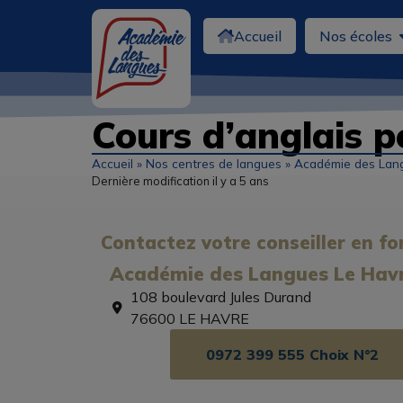
Accueil
Nos écoles
Cours d’anglais 
Accueil
»
Nos centres de langues
»
Académie des Lang
Dernière modification il y a 5 ans
Contactez votre conseiller en fo
Académie des Langues Le Hav
108 boulevard Jules Durand
76600 LE HAVRE
0972 399 555 Choix N°2