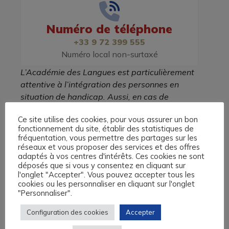
Numéro de téléphone
+33 9 72 399 555
Numéro local non-surtaxé
L’Académie des Langues est particulièrement
attentive à l’intégration des personnes en
situation de handicap. Aussi, en cas de
handicap nécessitant une adaptation de la
Ce site utilise des cookies, pour vous assurer un bon
formation, contactez-nous, nous étudierons
fonctionnement du site, établir des statistiques de
alors les possibilités pour vous accueillir dans
fréquentation, vous permettre des partages sur les
les meilleures conditions. Référent Handicap :
réseaux et vous proposer des services et des offres
adaptés à vos centres d'intérêts. Ces cookies ne sont
Léonie
déposés que si vous y consentez en cliquant sur
l'onglet "Accepter". Vous pouvez accepter tous les
Nom
cookies ou les personnaliser en cliquant sur l'onglet
"Personnaliser".
Prénom
Configuration des cookies
Accepter