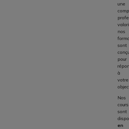
une
comp
profe
valor
nos
forma
sont
conç
pour
répo
à
votre
object
Nos
cours
sont
dispo
en