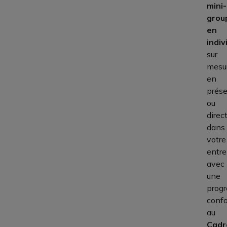
mini-
grou
en
indiv
sur
mesur
en
prése
ou
dire
dans
votre
entre
avec
une
progr
conf
au
Cadr