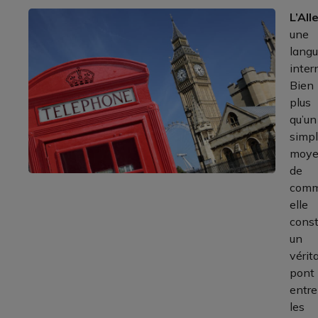
L’Al
une
lang
inter
Bien
plus
qu’un
simp
moy
de
comm
elle
const
un
vérit
pont
entre
les