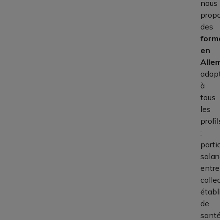
nous
prop
des
form
en
Alle
adap
à
tous
les
profil
:
partic
salari
entre
collec
étab
de
santé