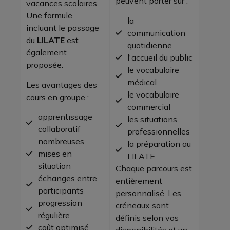
peuvent porter sur :
vacances scolaires.
Une formule
la
incluant le passage
communication
du
LILATE
est
quotidienne
également
l'accueil du public
proposée.
le vocabulaire
médical
Les avantages des
le vocabulaire
cours en groupe :
commercial
apprentissage
les situations
collaboratif
professionnelles
nombreuses
la préparation au
mises en
LILATE
situation
Chaque parcours est
échanges entre
entièrement
participants
personnalisé. Les
progression
créneaux sont
régulière
définis selon vos
coût optimisé
disponibilités et un