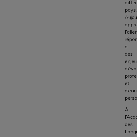
diffé
pays.
Aujou
appr
l’all
répo
à
des
enjeu
d’évo
profe
et
d’enr
perso
À
l’Aca
des
Lang