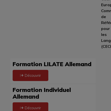
Euro
Com
de
Réfé
pour
les
Lang
(CEC
Formation LILATE Allemand
Découvrir
Formation Individuel
Allemand
Découvrir