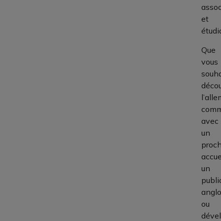
assoc
et
étudi
Que
vous
souha
décou
l’all
comm
avec
un
proch
accuei
un
publi
angl
ou
déve