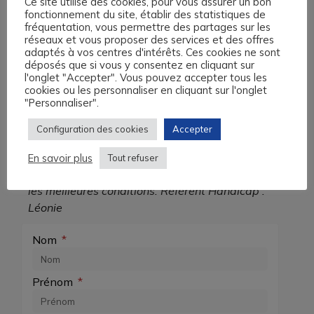
Ce site utilise des cookies, pour vous assurer un bon
fonctionnement du site, établir des statistiques de
fréquentation, vous permettre des partages sur les
Numéro de téléphone
réseaux et vous proposer des services et des offres
+33 9 72 399 555
adaptés à vos centres d'intérêts. Ces cookies ne sont
déposés que si vous y consentez en cliquant sur
Numéro local non-surtaxé
l'onglet "Accepter". Vous pouvez accepter tous les
L’Académie des Langues est particulièrement
cookies ou les personnaliser en cliquant sur l'onglet
"Personnaliser".
attentive à l’intégration des personnes en
situation de handicap. Aussi, en cas de
Configuration des cookies
Accepter
handicap nécessitant une adaptation de la
formation, contactez-nous, nous étudierons
En savoir plus
Tout refuser
alors les possibilités pour vous accueillir dans
les meilleures conditions. Référent Handicap :
Léonie
Nom
Prénom