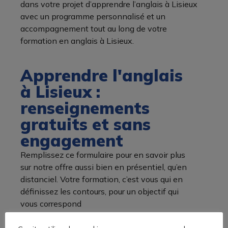
dans votre projet d’apprendre l’anglais à Lisieux
avec un programme personnalisé et un
accompagnement tout au long de votre
formation en anglais à Lisieux.
Apprendre l'anglais
à Lisieux :
renseignements
gratuits et sans
engagement
Remplissez ce formulaire pour en savoir plus
sur notre offre aussi bien en présentiel, qu’en
distanciel. Votre formation, c’est vous qui en
définissez les contours, pour un objectif qui
vous correspond